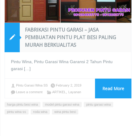
FABRIKASI PINTU GARASI – JASA
PEMBUATAN PINTU PLAT BESI PALING
MURAH BERKUALITAS
Pintu Wina, Pintu Garasi Wina Garansi 2 Tahun Pintu
garasi […]
Pintu Garasi Wina SS
February 2, 2019
Read More
,
Leave a comment
ARTIKEL
Layanan
harga pintu besi wina
model pintu garasi wina
pintu garasi wina
pintu wina ss
roda wina
wina pintu besi