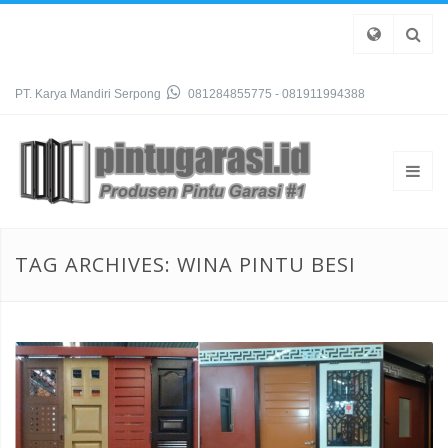
PT. Karya Mandiri Serpong
081284855775 - 081911994388
TAG ARCHIVES: WINA PINTU BESI