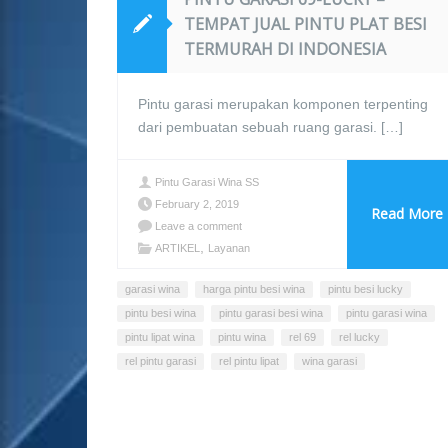
TEMPAT JUAL PINTU PLAT BESI
TERMURAH DI INDONESIA
Pintu garasi merupakan komponen terpenting
dari pembuatan sebuah ruang garasi. […]
Pintu Garasi Wina SS
February 2, 2019
Read More
Leave a comment
,
ARTIKEL
Layanan
garasi wina
harga pintu besi wina
pintu besi lucky
pintu besi wina
pintu garasi besi wina
pintu garasi wina
pintu lipat wina
pintu wina
rel 69
rel lucky
rel pintu garasi
rel pintu lipat
wina garasi