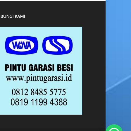
BUNGI KAMI