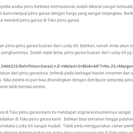
nyedia aneka pintu berkelas internasional, sudah dikenal sangat berkuali
n kami menjual pintu garasi dengan harga yang sangat terjangkau. Beriku
 membeli pintu garasi di Toko pintu garasi.
bihan pintu-pintu garasi buatan dari Lucky-69. Bahkan, rumah Anda akan te
h penghuninnya. Sudah sejak lama, pintu garasi buatan dari Lucky-69 yg 
06.5466225/Rel+Pintu+Garasi,+Jl.+Melati+3+Blok+AIF7+No.25,+Ma
han dari pintu garasinya, terletak pada berbagai hiasan ornamen dan u
Nilai estetis ini pun bisa ditandingkan dengan distributor penyedia pint
min lebih bernilai estetis.
rasi di Toko pintu garasi kami itu mendapat stigma konsumennya sangat
sediakan di Toko pintu garasi kami . Bahkan bisa bertahan hingga puluha
iproduksi Lucky-69 sangat mudah. Tidak perlu menggunakan cairan pem
ja dengan menggunakan air, maka pintu garasi yang ada di Toko pintu ga