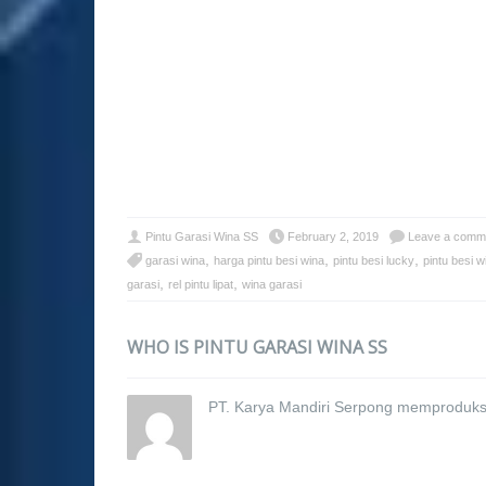
Pintu Garasi Wina SS
February 2, 2019
Leave a comm
,
,
,
garasi wina
harga pintu besi wina
pintu besi lucky
pintu besi w
,
,
garasi
rel pintu lipat
wina garasi
WHO IS PINTU GARASI WINA SS
PT. Karya Mandiri Serpong memproduksi 