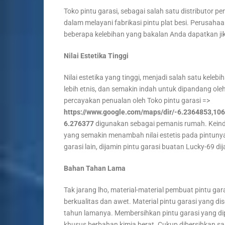
Toko pintu garasi, sebagai salah satu distributor pe
dalam melayani fabrikasi pintu plat besi. Perusahaa
beberapa kelebihan yang bakalan Anda dapatkan jika
Nilai Estetika Tinggi
Nilai estetika yang tinggi, menjadi salah satu kele
lebih etnis, dan semakin indah untuk dipandang ole
percayakan penualan oleh Toko pintu garasi =>
https://www.google.com/maps/dir/-6.2364853,1
6.276377
digunakan sebagai pemanis rumah. Keinda
yang semakin menambah nilai estetis pada pintunya. 
garasi lain, dijamin pintu garasi buatan Lucky-69 dija
Bahan Tahan Lama
Tak jarang lho, material-material pembuat pintu ga
berkualitas dan awet. Material pintu garasi yang di
tahun lamanya. Membersihkan pintu garasi yang d
khusus berbahan kimia berat. Cukup dibersihkan sa