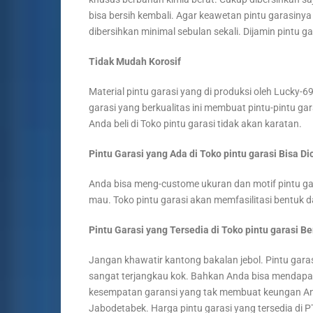
bisa bersih kembali. Agar keawetan pintu garasinya
dibersihkan minimal sebulan sekali. Dijamin pintu g
Tidak Mudah Korosif
Material pintu garasi yang di produksi oleh Lucky-6
garasi yang berkualitas ini membuat pintu-pintu gara
Anda beli di Toko pintu garasi tidak akan karatan.
Pintu Garasi yang Ada di Toko pintu garasi Bisa 
Anda bisa meng-custome ukuran dan motif pintu gara
mau. Toko pintu garasi akan memfasilitasi bentuk 
Pintu Garasi yang Tersedia di Toko pintu garasi B
Jangan khawatir kantong bakalan jebol. Pintu garas
sangat terjangkau kok. Bahkan Anda bisa mendapat
kesempatan garansi yang tak membuat keungan Anda 
Jabodetabek. Harga pintu garasi yang tersedia di PT