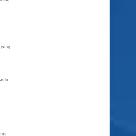
i yang
 Anda
-
rasi