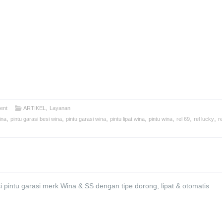
,
ent
ARTIKEL
Layanan
,
,
,
,
,
,
,
ina
pintu garasi besi wina
pintu garasi wina
pintu lipat wina
pintu wina
rel 69
rel lucky
r
pintu garasi merk Wina & SS dengan tipe dorong, lipat & otomatis