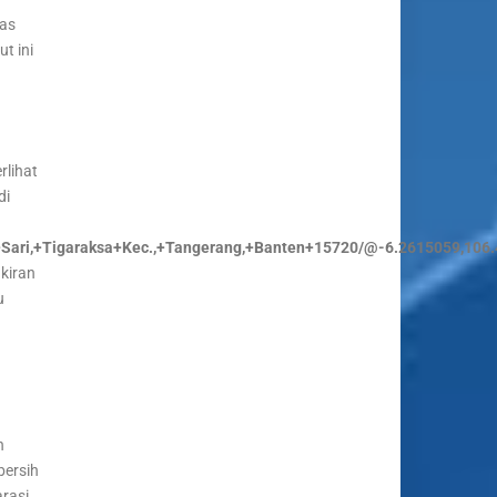
tas
t ini
rlihat
di
rga+Sari,+Tigaraksa+Kec.,+Tangerang,+Banten+15720/@-6.2615059,
kiran
u
n
bersih
rasi,