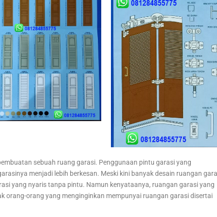
 pembuatan sebuah ruang garasi. Penggunaan pintu garasi yang
rasinya menjadi lebih berkesan. Meski kini banyak desain ruangan gara
rasi yang nyaris tanpa pintu. Namun kenyataanya, ruangan garasi yang
nyak orang-orang yang menginginkan mempunyai ruangan garasi disertai