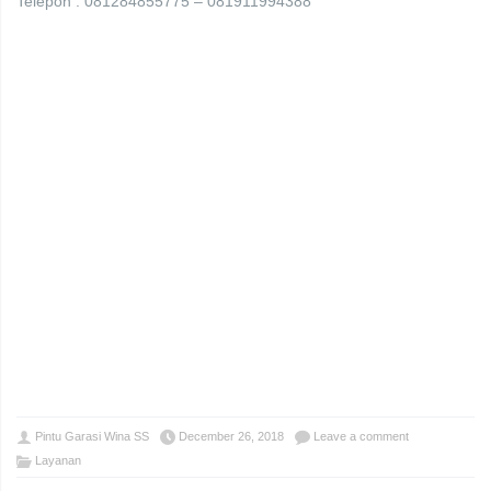
Telepon : 081284855775 – 081911994388
Pintu Garasi Wina SS
December 26, 2018
Leave a comment
Layanan